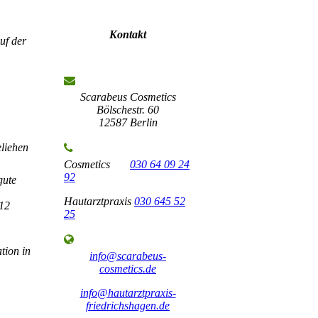
Kontakt
uf der
Scarabeus Cosmetics
Bölschestr. 60
12587 Berlin
liehen
Cosmetics
030 64 09 24
92
gute
Hautarztpraxis
030 645 52
2
25
on in
info@scarabeus-
cosmetics.de
info@hautarztpraxis-
friedrichshagen.de